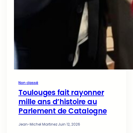
Non classé
Toulouges fait rayonner
mille ans d’histoire au
Parlement de Catalogne
Jean-Michel Martinez
·
Juin 12, 2026