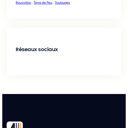
Roussillon
Terra de Pau
Toulouges
Réseaux sociaux
Facebook
X
YouTube
LinkedIn
Instagram
TikTok
Snapchat
Threads
E-mail