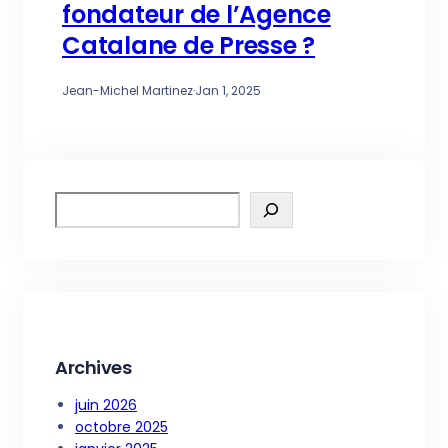
fondateur de l’Agence
Catalane de Presse ?
Jean-Michel Martinez
·
Jan 1, 2025
S
e
a
r
c
h
Archives
juin 2026
octobre 2025