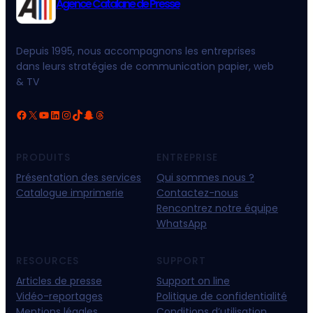
Agence Catalane de Presse
Depuis 1995, nous accompagnons les entreprises
dans leurs stratégies de communication papier, web
& TV
Facebook
X
YouTube
LinkedIn
Instagram
TikTok
Snapchat
Threads
PRODUITS
ENTREPRISE
Présentation des services
Qui sommes nous ?
Catalogue imprimerie
Contactez-nous
Rencontrez notre équipe
WhatsApp
RESOURCES
SUPPORT
Articles de presse
Support on line
Vidéo-reportages
Politique de confidentialité
Mentions légales
Conditions d’utilisation