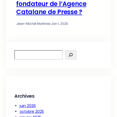
fondateur de l’Agence
Catalane de Presse ?
Jean-Michel Martinez
·
Jan 1, 2025
S
e
a
r
c
h
Archives
juin 2026
octobre 2025