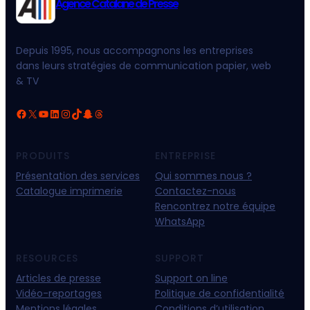
Agence Catalane de Presse
Depuis 1995, nous accompagnons les entreprises
dans leurs stratégies de communication papier, web
& TV
Facebook
X
YouTube
LinkedIn
Instagram
TikTok
Snapchat
Threads
PRODUITS
ENTREPRISE
Présentation des services
Qui sommes nous ?
Catalogue imprimerie
Contactez-nous
Rencontrez notre équipe
WhatsApp
RESOURCES
SUPPORT
Articles de presse
Support on line
Vidéo-reportages
Politique de confidentialité
Mentions légales
Conditions d’utilisation