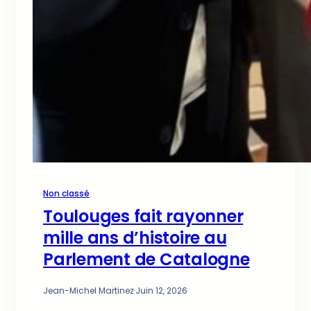
Non classé
Toulouges fait rayonner
mille ans d’histoire au
Parlement de Catalogne
Jean-Michel Martinez
·
Juin 12, 2026