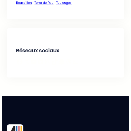
Roussillon
Terra de Pau
Toulouges
Réseaux sociaux
Facebook
X
YouTube
LinkedIn
Instagram
TikTok
Snapchat
Threads
E-mail