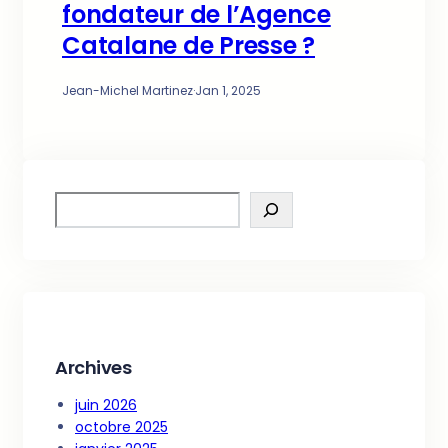
fondateur de l’Agence
Catalane de Presse ?
Jean-Michel Martinez
·
Jan 1, 2025
S
e
a
r
c
h
Archives
juin 2026
octobre 2025