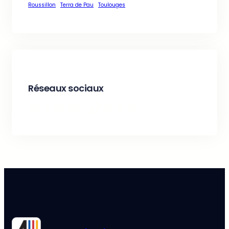
Roussillon
Terra de Pau
Toulouges
Réseaux sociaux
Facebook
X
YouTube
LinkedIn
Instagram
TikTok
Snapchat
Threads
E-mail