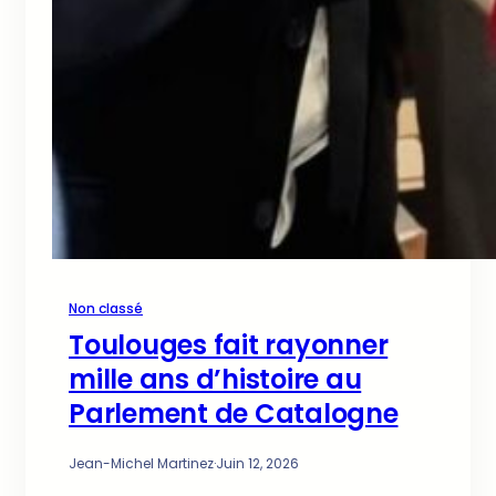
Non classé
Toulouges fait rayonner
mille ans d’histoire au
Parlement de Catalogne
Jean-Michel Martinez
·
Juin 12, 2026