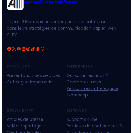
Agence Catalane de Presse
Depuis 1995, nous accompagnons les entreprises
dans leurs stratégies de communication papier, web
& TV
Facebook
X
YouTube
LinkedIn
Instagram
TikTok
Snapchat
Threads
PRODUITS
ENTREPRISE
Présentation des services
Qui sommes nous ?
Catalogue imprimerie
Contactez-nous
Rencontrez notre équipe
WhatsApp
RESOURCES
SUPPORT
Articles de presse
Support on line
Vidéo-reportages
Politique de confidentialité
Mentions légales
Conditions d’utilisation